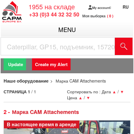
1955
на складе
RU
My account
+33 (0)3 44 32 32 50
Моя выборка
0
MENU
Update
Create my Alert
Наше оборудование
Марка CAM Attachements
СТРАНИЦА
1
/ 1
Сортировать по :
Дата
▲
/
▼
Цена
▲
/
▼
2
Марка CAM Attachements
В настоящее время в аренде