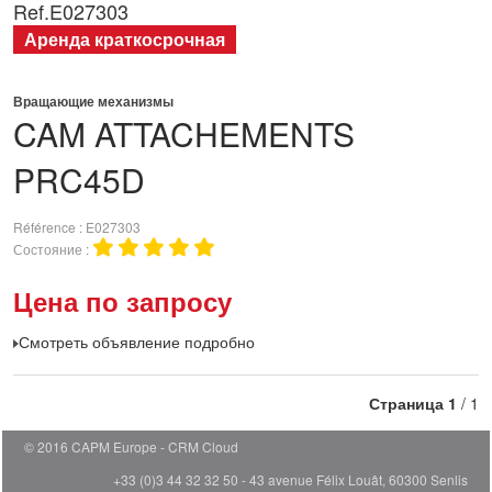
Ref.
E027303
Аренда краткосрочная
Вращающие механизмы
CAM ATTACHEMENTS
PRC45D
Référence
E027303
Состояние
Цена по запросу
Смотреть объявление подробно
Страница
1
/ 1
© 2016 CAPM Europe
CRM Cloud
+33 (0)3 44 32 32 50 - 43 avenue Félix Louât, 60300 Senlis