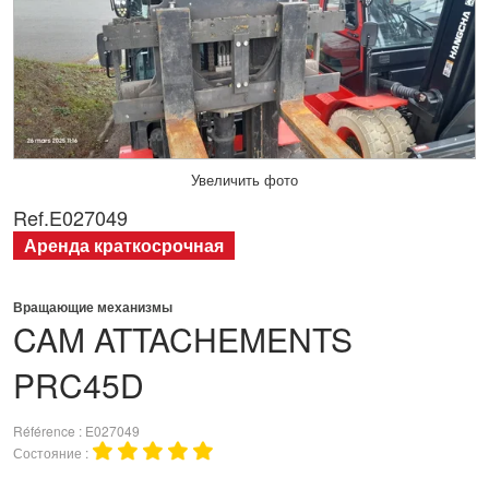
Увеличить фото
Ref.
E027049
Аренда краткосрочная
Вращающие механизмы
CAM ATTACHEMENTS
PRC45D
Référence
E027049
Состояние