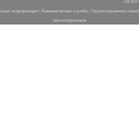
+33 (0)3 
еская информация
|
Коммерческие службы
|
Грузоподъемник новы
автопогрузчиков