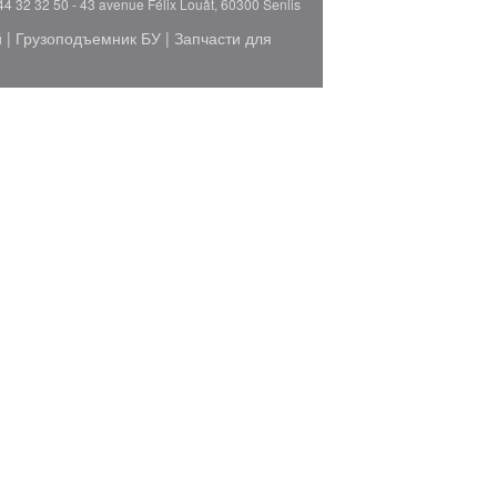
44 32 32 50 - 43 avenue Félix Louât, 60300 Senlis
й
|
Грузоподъемник БУ
|
Запчасти для