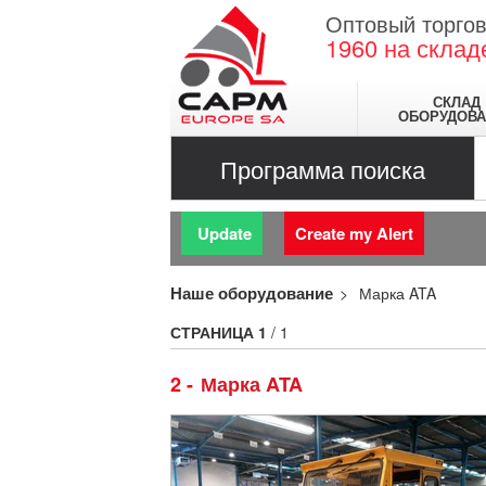
Оптовый торгов
1960
на склад
СКЛАД
ОБОРУДОВА
Программа поиска
Update
Create my Alert
Наше оборудование
Марка ATA
СТРАНИЦА
1
/ 1
2
Марка ATA