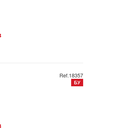
в
Ref.
18357
БУ
в