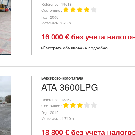
Référence
19618
Состояние
Год
2008
Моточасы
626 h
16 000
€
без учета налого
Смотреть объявление подробно
Буксировочного тягача
ATA
3600LPG
Référence
18357
Состояние
Год
2012
Моточасы
4 740 h
18 800
€
без учета налого