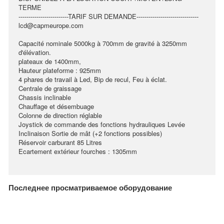
TERME
-------------------------TARIF SUR DEMANDE-------------------------------
lcd@capmeurope.com
Capacité nominale 5000kg à 700mm de gravité à 3250mm
d'élévation.
plateaux de 1400mm,
Hauteur plateforme : 925mm
4 phares de travail à Led, Bip de recul, Feu à éclat.
Centrale de graissage
Chassis inclinable
Chauffage et désembuage
Colonne de direction réglable
Joystick de commande des fonctions hydrauliques Levée
Inclinaison Sortie de mât (+2 fonctions possibles)
Réservoir carburant 85 Litres
Ecartement extérieur fourches : 1305mm
Последнее просматриваемое оборудование