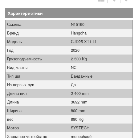
Характеристики
Ссылка
N15190
Бренд
Hangcha
Модель
CJD25-XT1-Li
Год
2026
Грузоподъемность
2 500 Kg
Вид мачты
NC
Тип ши
Бандажные
Из первых рук
Да
Длина вил
2 400 mm
Длина
3692 mm
Ширина
800 mm
вес
880 Kg
Мотор
SYSTECH
Зарядное устройство
monophasé