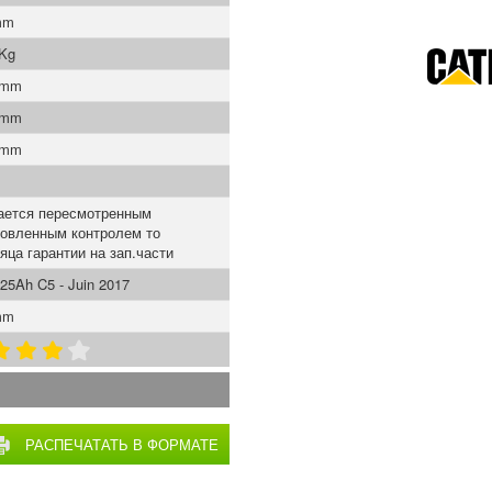
mm
 Kg
 mm
 mm
 mm
ается пересмотренным
новленным контролем то
яца гарантии на зап.части
25Ah C5 - Juin 2017
mm
РАСПЕЧАТАТЬ В ФОРМАТЕ
PDF