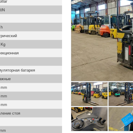
illar
0N
 h
трический
 Kg
секционная
муляторная батарея
ажные
0 mm
0 mm
0 mm
ление стоя
 mm