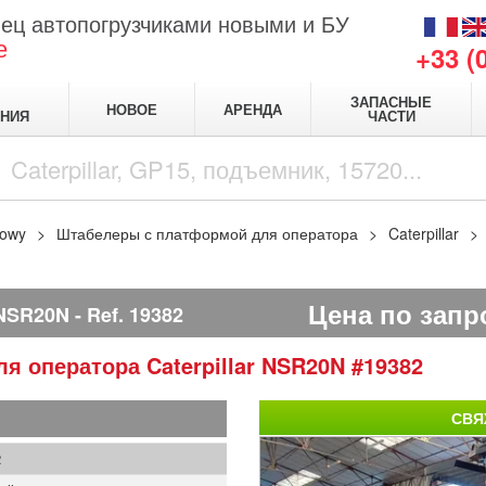
ец автопогрузчиками новыми и БУ
е
+33 (
ЗАПАСНЫЕ
НОВОЕ
АРЕНДА
НИЯ
ЧАСТИ
kowy
Штабелеры с платформой для оператора
Caterpillar
Цена по запр
NSR20N
Ref.
19382
ля оператора
Caterpillar
NSR20N
#19382
СВЯ
2