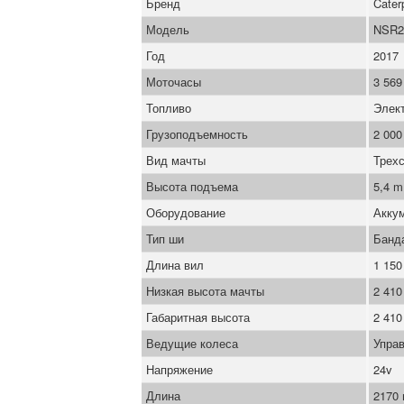
Бренд
Caterp
Модель
NSR2
Год
2017
Моточасы
3 569
Топливо
Элек
Грузоподъемность
2 000
Вид мачты
Трех
Высота подъема
5,4 m
Оборудование
Акку
Тип ши
Банд
Длина вил
1 15
Низкая высота мачты
2 41
Габаритная высота
2 41
Ведущие колеса
Управ
Напряжение
24v
Длина
2170