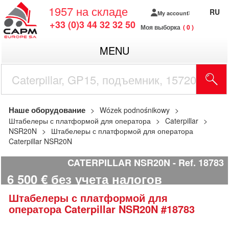
1957
на складе
RU
My account
+33 (0)3 44 32 32 50
Моя выборка
0
MENU
Наше оборудование
Wózek podnośnikowy
Штабелеры с платформой для оператора
Caterpillar
NSR20N
Штабелеры с платформой для оператора
Caterpillar NSR20N
CATERPILLAR NSR20N
Ref.
18783
6 500
€
без учета налогов
Штабелеры с платформой для
оператора
Caterpillar
NSR20N
#18783