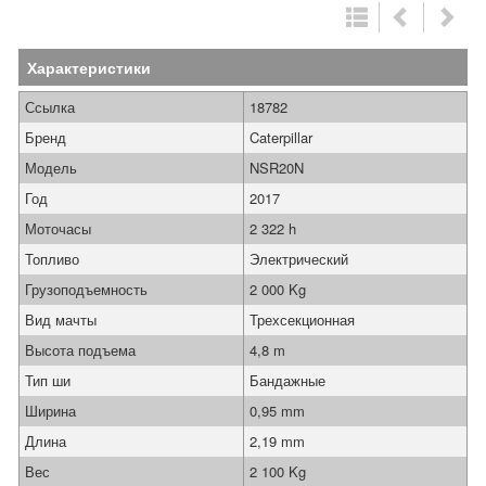
Характеристики
Ссылка
18782
Бренд
Caterpillar
Модель
NSR20N
Год
2017
Моточасы
2 322 h
Топливо
Электрический
Грузоподъемность
2 000 Kg
Вид мачты
Трехсекционная
Высота подъема
4,8 m
Тип ши
Бандажные
Ширина
0,95 mm
Длина
2,19 mm
Вес
2 100 Kg