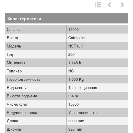
Характеристики
Ссылка
15050
Бренд
Caterpillar
Модель
NSR16K
Год
2004
Моточасы
1 148 h
Топливо
NC
Грузоподъемность
1 600 Kg
Вид мачты
Трехсекционная
Высота подъема
5,4 m
Число флот
15050
Ведущие колеса
Управление стоя
Длина
2000 mm
Ширина
880 mm