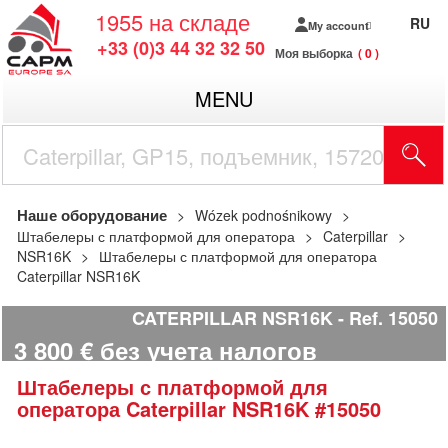
1955
на складе
RU
My account
+33 (0)3 44 32 32 50
Моя выборка
0
MENU
Наше оборудование
Wózek podnośnikowy
Штабелеры с платформой для оператора
Caterpillar
NSR16K
Штабелеры с платформой для оператора
Caterpillar NSR16K
CATERPILLAR NSR16K
Ref.
15050
3 800
€
без учета налогов
Штабелеры с платформой для
оператора
Caterpillar
NSR16K
#15050