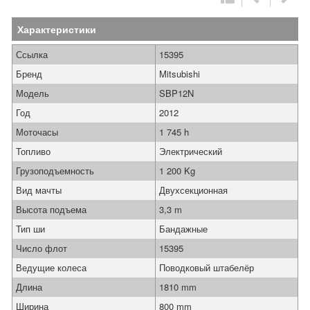
Характеристики
Ссылка
15395
Бренд
Mitsubishi
Модель
SBP12N
Год
2012
Моточасы
1 745 h
Топливо
Электрический
Грузоподъемность
1 200 Kg
Вид мачты
Двухсекционная
Высота подъема
3,3 m
Тип ши
Бандажные
Число флот
15395
Ведущие колеса
Поводковый штабелёр
Длина
1810 mm
Ширина
800 mm