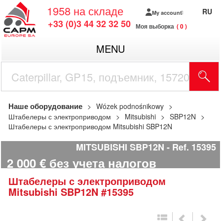
1958
на складе
RU
My account
+33 (0)3 44 32 32 50
Моя выборка
0
MENU
Наше оборудование
Wózek podnośnikowy
Штабелеры с электроприводом
Mitsubishi
SBP12N
Штабелеры с электроприводом Mitsubishi SBP12N
MITSUBISHI SBP12N
Ref.
15395
2 000
€
без учета налогов
Штабелеры с электроприводом
Mitsubishi
SBP12N
#15395