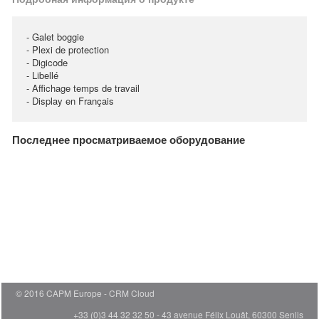
- Galet boggie
- Plexi de protection
- Digicode
- Libellé
- Affichage temps de travail
- Display en Français
Последнее просматриваемое оборудование
© 2016 CAPM Europe
CRM Cloud
+33 (0)3 44 32 32 50 - 43 avenue Félix Louât, 60300 Senlis