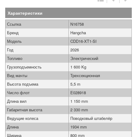
Характеристики
Ссылка
N16758
Бренд
Hangcha
Модель
CDD16-XT1-SI
Год
2026
Топливо
Электрический
Грузоподъемность
1 600 Kg
Вид мачты
Трехсекционная
Высота подъема
5,5 m
Число флот
E028918
Длина вил
1 150 mm
Габаритная высота
2 330 mm
Ведущие колеса
Поводковый штабелёр
Длина
1934 mm
Ширина
800 mm