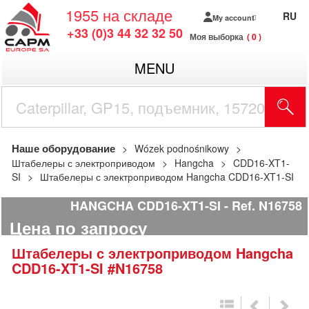
1955
на складе
RU
My account
+33 (0)3 44 32 32 50
Моя выборка
0
MENU
Наше оборудование
Wózek podnośnikowy
Штабелеры с электроприводом
Hangcha
CDD16-XT1-
SI
Штабелеры с электроприводом Hangcha CDD16-XT1-SI
HANGCHA CDD16-XT1-SI
Ref.
N16758
Цена по запросу
Штабелеры с электроприводом
Hangcha
CDD16-XT1-SI
#N16758