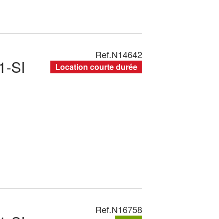
Ref.
N14642
1-SI
Location courte durée
Ref.
N16758