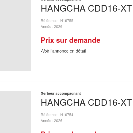
HANGCHA
CDD16-XT
Référence
N16755
Année
2026
Prix sur demande
Voir l'annonce en détail
Gerbeur accompagnant
HANGCHA
CDD16-XT
Référence
N16754
Année
2026