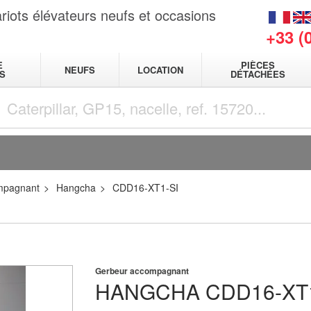
riots élévateurs neufs et occasions
+33 (
E
PIÈCES
NEUFS
LOCATION
S
DÉTACHÉES
mpagnant
Hangcha
CDD16-XT1-SI
Gerbeur accompagnant
HANGCHA
CDD16-XT