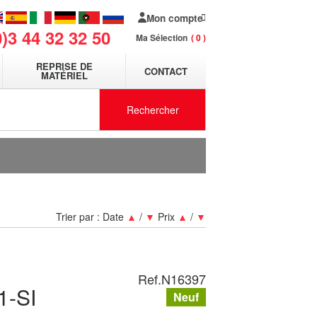
Mon compte
0)3 44 32 32 50
Ma Sélection
0
REPRISE DE
CONTACT
MATÉRIEL
Rechercher
Trier par :
Date
▲
/
▼
Prix
▲
/
▼
Ref.
N16397
1-SI
Neuf