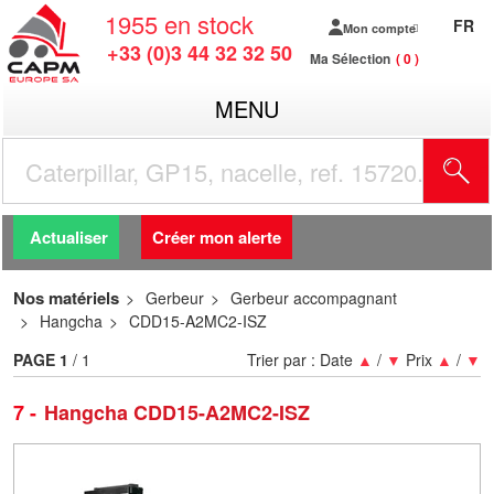
1955
en stock
FR
Mon compte
+33 (0)3 44 32 32 50
Ma Sélection
0
MENU
R
Actualiser
Créer mon alerte
Nos matériels
Gerbeur
Gerbeur accompagnant
Hangcha
CDD15-A2MC2-ISZ
PAGE
1
/ 1
Trier par :
Date
▲
/
▼
Prix
▲
/
▼
7
Hangcha CDD15-A2MC2-ISZ