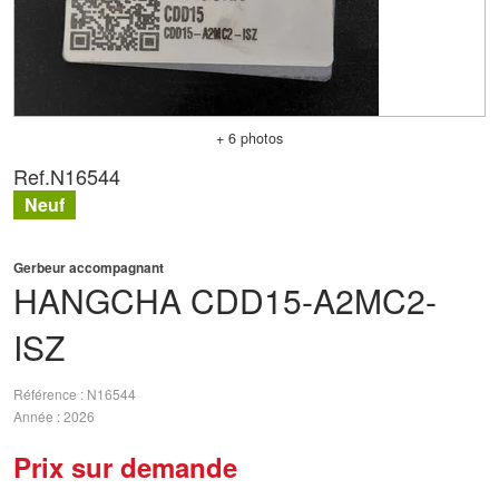
+ 6 photos
Ref.
N16544
Neuf
Gerbeur accompagnant
HANGCHA
CDD15-A2MC2-
ISZ
Référence
N16544
Année
2026
Prix sur demande