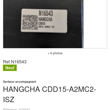
+ 6 photos
Ref.
N16543
Neuf
Gerbeur accompagnant
HANGCHA
CDD15-A2MC2-
ISZ
Référence
N16543