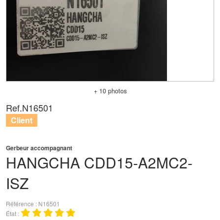
+ 10 photos
Ref.
N16501
Client
Gerbeur accompagnant
HANGCHA
CDD15-A2MC2-
ISZ
Référence
N16501
État