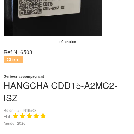
+ 9 photos
Ref.
N16503
Client
Gerbeur accompagnant
HANGCHA
CDD15-A2MC2-
ISZ
Référence
N16503
État
Année
2026