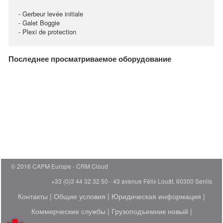
- Gerbeur levée initiale
- Galet Boggie
- Plexi de protection
Последнее просматриваемое оборудование
© 2016 CAPM Europe
CRM Cloud
+33 (0)3 44 32 32 50 - 43 avenue Félix Louât, 60300 Senlis
Контакты
|
Общие условия
|
Юридическая информация
|
Коммерческие службы
|
Грузоподъемник новый
|