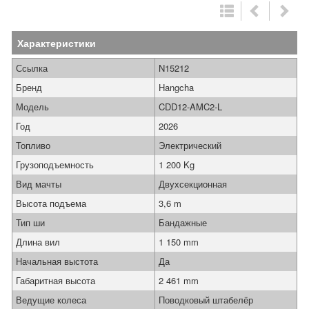
Характеристики
Ссылка
N15212
Бренд
Hangcha
Модель
CDD12-AMC2-L
Год
2026
Топливо
Электрический
Грузоподъемность
1 200 Kg
Вид мачты
Двухсекционная
Высота подъема
3,6 m
Тип ши
Бандажные
Длина вил
1 150 mm
Начальная выстота
Да
Габаритная высота
2 461 mm
Ведущие колеса
Поводковый штабелёр