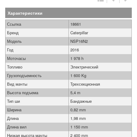
Характеристики
Ссылка
18661
Бренд
Caterpillar
Модель
NSP16N2
Год
2016
Моточасы
1 978 h
Топливо
Электрический
Грузоподъемность
1 600 Kg
Вид мачты
Трехсекционная
Высота подъема
5,4 m
Тип ши
Бандажные
Ширина
0,82 mm
Длина
1,98 mm
Длина вил
1 150 mm
Низкая высота мачты
2 400 mm