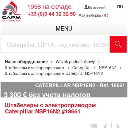
1958
на складе
RU
My account
+33 (0)3 44 32 32 50
Моя выборка
0
MENU
Наше оборудование
Wózek podnośnikowy
Штабелеры с электроприводом
Caterpillar
NSP16N2
Штабелеры с электроприводом Caterpillar NSP16N2
CATERPILLAR NSP16N2
Ref.
18661
3 300
€
без учета налогов
Штабелеры с электроприводом
Caterpillar
NSP16N2
#18661