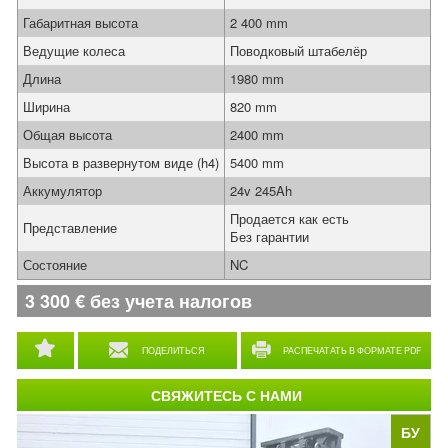
Габаритная высота
2 400 mm
Ведущие колеса
Поводковый штабелёр
Длина
1980 mm
Ширина
820 mm
Общая высота
2400 mm
Высота в развернутом виде (h4)
5400 mm
Аккумулятор
24v 245Ah
Продается как есть
Представление
Без гарантии
Состояние
NC
3 300
€
без учета налогов
ПОДЕЛИТЬСЯ
РАСПЕЧАТАТЬ В ФОРМАТЕ PDF
СВЯЖИТЕСЬ С НАМИ
БУ