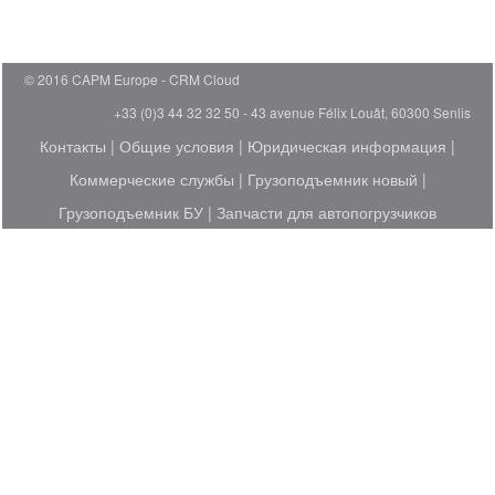
© 2016 CAPM Europe
CRM Cloud
+33 (0)3 44 32 32 50 - 43 avenue Félix Louât, 60300 Senlis
Контакты
|
Общие условия
|
Юридическая информация
|
Коммерческие службы
|
Грузоподъемник новый
|
Грузоподъемник БУ
|
Запчасти для автопогрузчиков