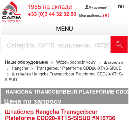
1955
на складе
RU
My account
+33 (0)3 44 32 32 50
Моя выборка
0
MENU
Наше оборудование
Wózek podnośnikowy
Штабелер
Hangcha
Transgerbeur Plateforme CDD20-XT1S-SISUD
Штабелер Hangcha Transgerbeur Plateforme CDD20-XT1S-
SISUD
HANGCHA TRANSGERBEUR PLATEFORME CDD20
Цена по запросу
Штабелер
Hangcha
Transgerbeur
Plateforme CDD20-XT1S-SISUD
#N15736