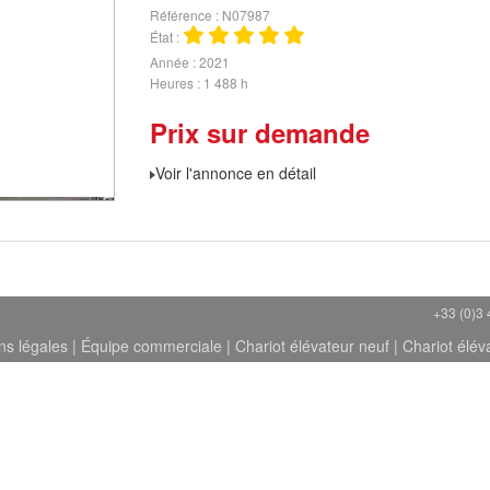
Référence
N07987
État
Année
2021
Heures
1 488 h
Prix sur demande
Voir l'annonce en détail
+33 (0)3 
ns légales
|
Équipe commerciale
|
Chariot élévateur neuf
|
Chariot élév