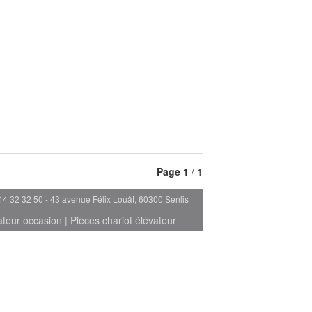
Page
1
/ 1
44 32 32 50 - 43 avenue Félix Louât, 60300 Senlis
ateur occasion
|
Pièces chariot élévateur