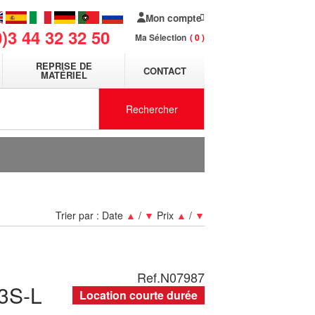
Mon compte
0)3 44 32 32 50
Ma Sélection
0
REPRISE DE
CONTACT
MATÉRIEL
Rechercher
Trier par :
Date
▲
/
▼
Prix
▲
/
▼
Ref.
N07987
3S-L
Location courte durée