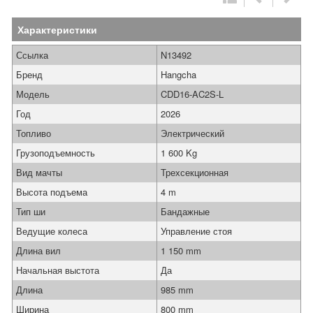
Характеристики
Ссылка
N13492
Бренд
Hangcha
Модель
CDD16-AC2S-L
Год
2026
Топливо
Электрический
Грузоподъемность
1 600 Kg
Вид мачты
Трехсекционная
Высота подъема
4 m
Тип ши
Бандажные
Ведущие колеса
Управление стоя
Длина вил
1 150 mm
Начальная выстота
Да
Длина
985 mm
Ширина
800 mm