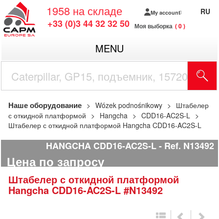
1958
на складе
RU
My account
+33 (0)3 44 32 32 50
Моя выборка
0
MENU
Наше оборудование
Wózek podnośnikowy
Штабелер
с откидной платформой
Hangcha
CDD16-AC2S-L
Штабелер с откидной платформой Hangcha CDD16-AC2S-L
HANGCHA CDD16-AC2S-L
Ref.
N13492
Цена по запросу
Штабелер с откидной платформой
Hangcha
CDD16-AC2S-L
#N13492