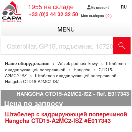
1955
на складе
RU
My account
+33 (0)3 44 32 32 50
Моя выборка
0
MENU
Наше оборудование
Wózek podnośnikowy
Штабелер
с кадрируюющей поперечиной
Hangcha
CTD15-
A2MC2-ISZ
Штабелер с кадрируюющей поперечиной
Hangcha CTD15-A2MC2-ISZ
HANGCHA CTD15-A2MC2-ISZ
Ref.
E017343
Цена по запросу
Штабелер с кадрируюющей поперечиной
Hangcha
CTD15-A2MC2-ISZ
#E017343