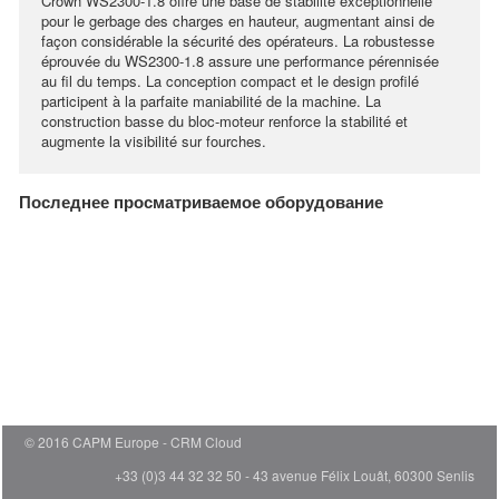
Crown WS2300-1.8 offre une base de stabilité exceptionnelle
pour le gerbage des charges en hauteur, augmentant ainsi de
façon considérable la sécurité des opérateurs. La robustesse
éprouvée du WS2300-1.8 assure une performance pérennisée
au fil du temps. La conception compact et le design profilé
participent à la parfaite maniabilité de la machine. La
construction basse du bloc-moteur renforce la stabilité et
augmente la visibilité sur fourches.
Последнее просматриваемое оборудование
© 2016 CAPM Europe
CRM Cloud
+33 (0)3 44 32 32 50 - 43 avenue Félix Louât, 60300 Senlis