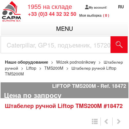
1955
на складе
RU
My account
+33 (0)3 44 32 32 50
Моя выборка
0
MENU
Наше оборудование
Wózek podnośnikowy
Штабелер
ручной
Liftop
TMS200M
Штабелер ручной Liftop
TMS200M
LIFTOP TMS200M
Ref.
18472
Цена по запросу
Штабелер ручной
Liftop
TMS200M
#18472