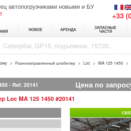
ец автопогрузчиками новыми и БУ
е
+33 (
ЗАПАСНЫЕ
НОВОЕ
АРЕНДА
НИЯ
ЧАСТИ
kowy
Разнонаправленный штабелер
Loc
MA 125 1450
Цена по запрос
450
Ref.
20141
ер
Loc
MA 125 1450
#20141
СВЯ
1