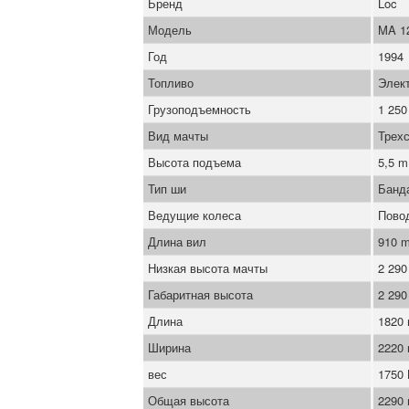
Бренд
Loc
Модель
MA 1
Год
1994
Топливо
Элек
Грузоподъемность
1 250
Вид мачты
Трехс
Высота подъема
5,5 m
Тип ши
Банд
Ведущие колеса
Пово
Длина вил
910 
Низкая высота мачты
2 29
Габаритная высота
2 29
Длина
1820
Ширина
2220
вес
1750
Общая высота
2290