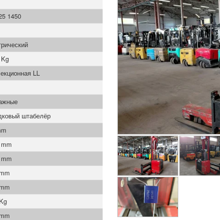
25 1450
трический
 Kg
екционная LL
ажные
дковый штабелёр
mm
0 mm
0 mm
 mm
 mm
 Kg
 mm