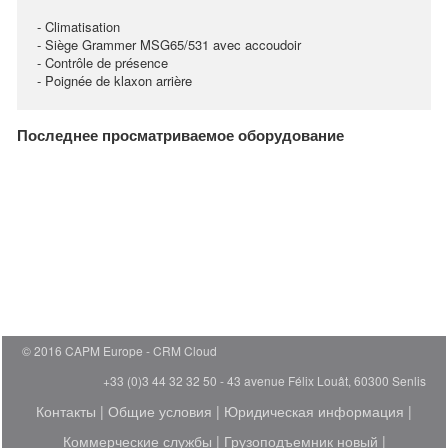
- Climatisation
- Siège Grammer MSG65/531 avec accoudoir
- Contrôle de présence
- Poignée de klaxon arrière
Последнее просматриваемое оборудование
© 2016 CAPM Europe
CRM Cloud
+33 (0)3 44 32 32 50 - 43 avenue Félix Louât, 60300 Senlis
Контакты
|
Общие условия
|
Юридическая информация
|
Коммерческие службы
|
Грузоподъемник новый
|