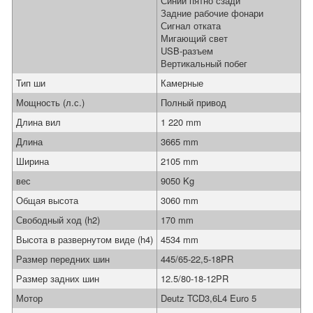
Синий пятно сзади
Задние рабочие фонари
Сигнал отката
Мигающий свет
USB-разъем
Вертикальный побег
Тип ши
Камерные
Мощность (л.с.)
Полный привод
Длина вил
1 220 mm
Длина
3665 mm
Ширина
2105 mm
вес
9050 Kg
Общая высота
3060 mm
Свободный ход (h2)
170 mm
Высота в развернутом виде (h4)
4534 mm
Размер передних шин
445/65-22,5-18PR
Размер задних шин
12.5/80-18-12PR
Мотор
Deutz TCD3,6L4 Euro 5