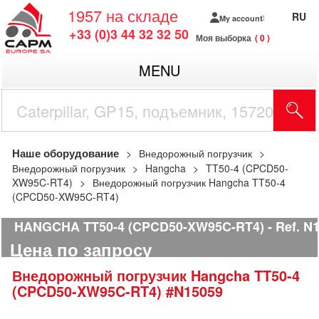
1957
на складе
RU
My account
+33 (0)3 44 32 32 50
Моя выборка
0
MENU
Наше оборудование
Внедорожный погрузчик
Внедорожный погрузчик
Hangcha
TT50-4 (CPCD50-
XW95C-RT4)
Внедорожный погрузчик Hangcha TT50-4
(CPCD50-XW95C-RT4)
HANGCHA TT50-4 (CPCD50-XW95C-RT4)
Ref.
N1
Цена по запросу
Внедорожный погрузчик
Hangcha
TT50-4
(CPCD50-XW95C-RT4)
#N15059