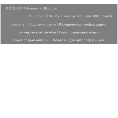
© 2016 CAPM Europe
CRM Cloud
+33 (0)3 44 32 32 50 - 43 avenue Félix Louât, 60300 Senlis
Контакты
|
Общие условия
|
Юридическая информация
|
Коммерческие службы
|
Грузоподъемник новый
|
Грузоподъемник БУ
|
Запчасти для автопогрузчиков