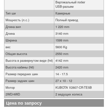
Вертикальный побег
USB-разъем
Тип ши
Камерные
Мощность (л.с.)
Полный привод
Длина вил
1 220 mm
Длина
3140 mm
Ширина
1599 mm
вес
5600 Kg
Общая высота
2550 mm
Высота в развернутом виде (h4)
4142 mm
Высота кабины (h6)
2420 mm
Размер передних шин
14 - 17.5
Размер задних шин
27 x 10 - 12
Мотор
KUBOTA V2607-CR-TE5B
2WD/4WD
2 ведущих колеса
Цена по запросу