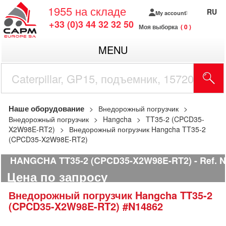
1955
на складе
RU
My account
+33 (0)3 44 32 32 50
Моя выборка
0
MENU
Наше оборудование
Внедорожный погрузчик
Внедорожный погрузчик
Hangcha
TT35-2 (CPCD35-
X2W98E-RT2)
Внедорожный погрузчик Hangcha TT35-2
(CPCD35-X2W98E-RT2)
HANGCHA TT35-2 (CPCD35-X2W98E-RT2)
Ref.
N
Цена по запросу
Внедорожный погрузчик
Hangcha
TT35-2
(CPCD35-X2W98E-RT2)
#N14862