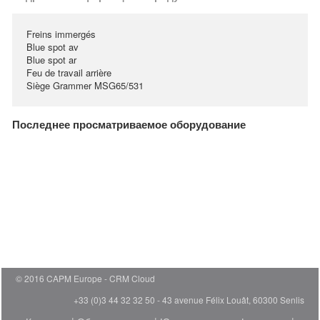
Freins immergés
Blue spot av
Blue spot ar
Feu de travail arrière
Siège Grammer MSG65/531
Последнее просматриваемое оборудование
© 2016 CAPM Europe
CRM Cloud
+33 (0)3 44 32 32 50 - 43 avenue Félix Louât, 60300 Senlis