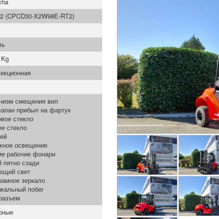
cha
-2 (CPCD30-X2W98E-RT2)
ль
 Kg
секционная
низм смещения вил
лапан прибыл на фартук
вое стекло
ее стекло
ей
жное освещение
ие рабочие фонари
 пятно сзади
ющий свет
рамное зеркало
икальный побег
разъем
рные