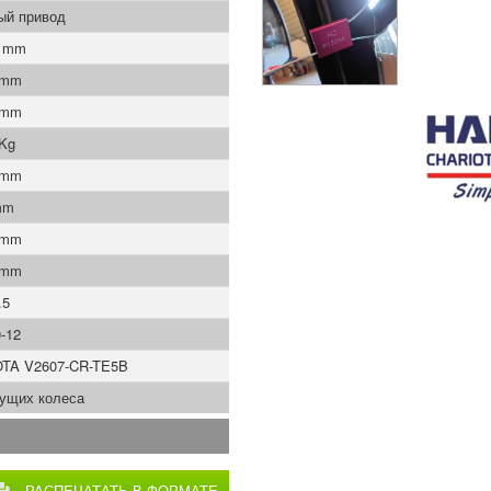
ый привод
0 mm
 mm
 mm
 Kg
 mm
mm
 mm
 mm
.5
-12
TA V2607-CR-TE5B
дущих колеса
РАСПЕЧАТАТЬ В ФОРМАТЕ