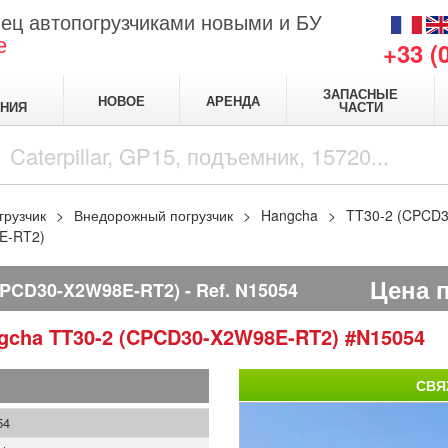
ец автопогрузчиками новыми и БУ
е
+33 (
ЗАПАСНЫЕ
НОВОЕ
АРЕНДА
НИЯ
ЧАСТИ
грузчик
Внедорожный погрузчик
Hangcha
TT30-2 (CPCD
E-RT2)
Цена 
PCD30-X2W98E-RT2)
Ref.
N15054
gcha
TT30-2 (CPCD30-X2W98E-RT2)
#N15054
СВЯ
54