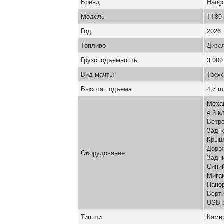
Бренд
Hang
Модель
TT30
Год
2026
Топливо
Дизе
Грузоподъемность
3 000
Вид мачты
Трех
Высота подъема
4,7 m
Меха
4-й к
Ветро
Задн
Крыш
Доро
Оборудование
Задн
Синий
Мига
Пано
Верт
USB-
Тип ши
Каме