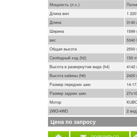
Мощность (л.с.)
Полн
Длина вил
1 22
Длина
3140
Ширина
1599
вес
5340
Общая высота
2550
Свободный ход (h2)
150 
Высота в развернутом виде (h4)
4142
Высота кабины (h6)
2420
Размер передних шин
14-17
Размер задних шин
27x10
Мотор
KUBO
2WD/4WD
2 ве
Цена по запросу
ПОДЕЛИТЬСЯ