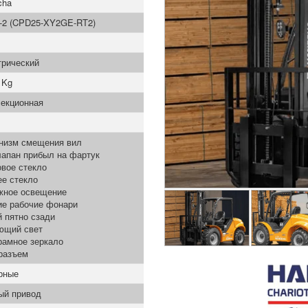
cha
i-2 (CPD25-XY2GE-RT2)
трический
 Kg
секционная
низм смещения вил
лапан прибыл на фартук
вое стекло
ее стекло
жное освещение
ие рабочие фонари
 пятно сзади
ющий свет
рамное зеркало
разъем
рные
ый привод