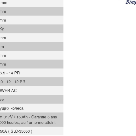
0 mm
 mm
 mm
 Kg
 mm
mm
 mm
 mm
16.5 - 14 PR
10 - 12 - 12 PR
OWER AC
asé
дущих колеса
um 317V / 150Ah - Garantie 5 ans
000 heures, au 1er terme atteint
50A ( SLC-35050 )