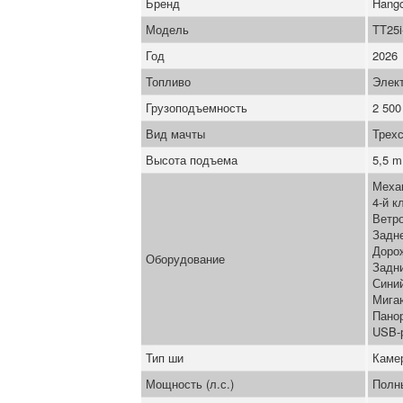
Бренд
Hang
Модель
TT25
Год
2026
Топливо
Элек
Грузоподъемность
2 500
Вид мачты
Трех
Высота подъема
5,5 m
Меха
4-й к
Ветро
Задн
Доро
Оборудование
Задн
Синий
Мига
Пано
USB-
Тип ши
Каме
Мощность (л.с.)
Полн