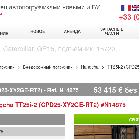
ец автопогрузчиками новыми и БУ
е
+33 (
ЗАПАСНЫЕ
НОВОЕ
АРЕНДА
НИЯ
ЧАСТИ
грузчик
Внедорожный погрузчик
Hangcha
TT25i-2 (CPD2
53 415
€
без
D25-XY2GE-RT2)
Ref.
N14875
gcha
TT25i-2 (CPD25-XY2GE-RT2)
#N14875
СВЯ
75