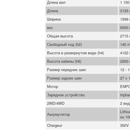
Длина вил
1 15
Длина
3125
Ширина
1599
вес
5000
Общая высота
2715
Свободный ход (h2)
140 
Высота в развернутом виде (h4)
4122
Высота кабины (h6)
2200
Размер передних шин
12 - 
Размер задних шин
27 x 
Мотор
ENP
Зарядное устройство
triph
2WD/4WD
2 ве
Lithi
Аккумулятор
ou 10
Chargeur
350V 