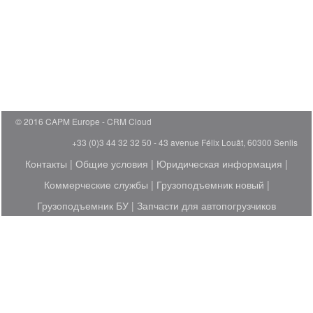
© 2016 CAPM Europe
CRM Cloud
+33 (0)3 44 32 32 50 - 43 avenue Félix Louât, 60300 Senlis
Контакты
|
Общие условия
|
Юридическая информация
|
Коммерческие службы
|
Грузоподъемник новый
|
Грузоподъемник БУ
|
Запчасти для автопогрузчиков