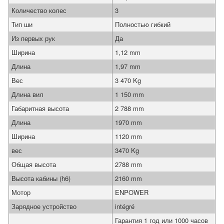
Количество колес
3
Тип ши
Полностью гибкий
Из первых рук
Да
Ширина
1,12 mm
Длина
1,97 mm
Вес
3 470 Kg
Длина вил
1 150 mm
Габаритная высота
2 788 mm
Длина
1970 mm
Ширина
1120 mm
вес
3470 Kg
Общая высота
2788 mm
Высота кабины (h6)
2160 mm
Мотор
ENPOWER
Зарядное устройство
intégré
Гарантия 1 год или 1000 часов