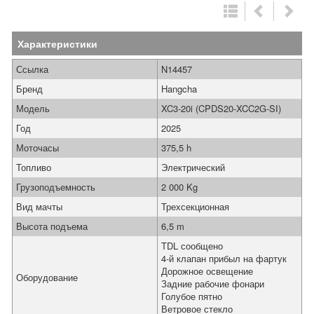
Характеристики
Ссылка
N14457
Бренд
Hangcha
Модель
XC3-20i (CPDS20-XCC2G-SI)
Год
2025
Моточасы
375,5 h
Топливо
Электрический
Грузоподъемность
2 000 Kg
Вид мачты
Трехсекционная
Высота подъема
6,5 m
TDL сообщено
4-й клапан прибыл на фартук
Дорожное освещение
Оборудование
Задние рабочие фонари
Голубое пятно
Ветровое стекло