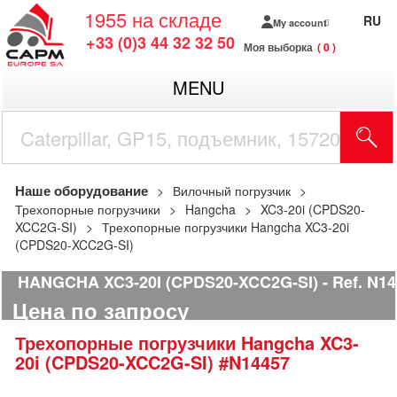
1955
на складе
RU
My account
+33 (0)3 44 32 32 50
Моя выборка
0
MENU
Наше оборудование
Вилочный погрузчик
Трехопорные погрузчики
Hangcha
XC3-20i (CPDS20-
XCC2G-SI)
Трехопорные погрузчики Hangcha XC3-20i
(CPDS20-XCC2G-SI)
HANGCHA XC3-20I (CPDS20-XCC2G-SI)
Ref.
N14
Цена по запросу
Трехопорные погрузчики
Hangcha
XC3-
20i (CPDS20-XCC2G-SI)
#N14457