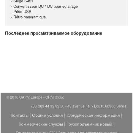
- Siège S421
- Convertisseur DC / DC pour éclairage
- Prise USB
- Rétro panoramique
Последнее просматриваемое оборудование
© 2016 CAPM Europe
CRM Cloud
+33 (0)3 44 32 32 50 - 43 avenue Félix Louât, 60300 Senlis
Контакты
|
Общие условия
|
Юридическая информация
|
Коммерческие службы
|
Грузоподъемник новый
|
Грузоподъемник БУ
|
Запчасти для автопогрузчиков