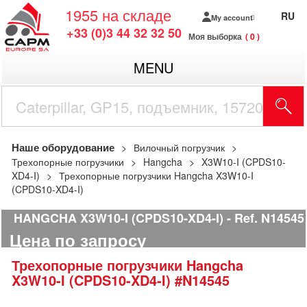
1955
на складе
RU
My account
+33 (0)3 44 32 32 50
Моя выборка
0
MENU
Наше оборудование
Вилочный погрузчик
Трехопорные погрузчики
Hangcha
X3W10-I (CPDS10-
XD4-I)
Трехопорные погрузчики Hangcha X3W10-I
(CPDS10-XD4-I)
HANGCHA X3W10-I (CPDS10-XD4-I)
Ref.
N14545
Цена по запросу
Трехопорные погрузчики
Hangcha
X3W10-I (CPDS10-XD4-I)
#N14545