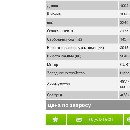
Длина
1903
Ширина
1086
вес
3240
Общая высота
2175
Свободный ход (h2)
145 
Высота в развернутом виде (h4)
3945
Высота кабины (h6)
2040
Мотор
CURT
Зарядное устройство
triph
48V /
Аккумулятор
centr
Chargeur
48V /
Цена по запросу
ПОДЕЛИТЬСЯ