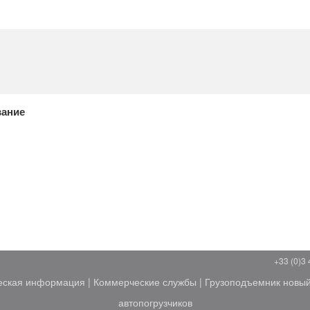
PDF
вание
+33 (0)3 
еская информация
|
Коммерческие службы
|
Грузоподъемник новы
автопогрузчиков