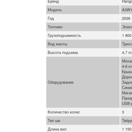
Бренд
Hang
Модель
A3W1
Год
2026
Топливо
Элек
Грузоподъемность
1 800
Вид мачты
Трех
Высота подъема
4,7 m
Меха
4-й к
Крыш
Доро
Оборудование
Задн
Синий
Мига
Пано
USB-
Количество колес
3
Тип ши
Твёрд
Длина вил
1 15