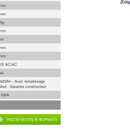
 mm
 mm
 Kg
 mm
mm
 mm
 mm
IS AC/AC
asé
 625Ah - Avec remplissage
alisé - Garantie constructeur
 100A
РАСПЕЧАТАТЬ В ФОРМАТЕ