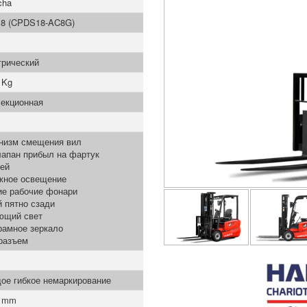
cha
8 (CPDS18-AC8G)
трический
 Kg
секционная
низм смещения вил
лапан прибыл на фартук
ей
жное освещение
ие рабочие фонари
 пятно сзади
ющий свет
рамное зеркало
разъем
ое гибкое немаркирование
0 mm