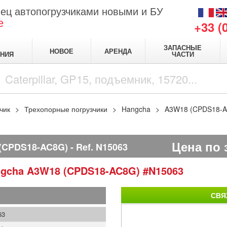
ец автопогрузчиками новыми и БУ
е
+33 (
ЗАПАСНЫЕ
НОВОЕ
АРЕНДА
НИЯ
ЧАСТИ
чик
Трехопорные погрузчики
Hangcha
A3W18 (CPDS18-
Цена по 
(CPDS18-AC8G)
Ref.
N15063
ngcha
A3W18 (CPDS18-AC8G)
#N15063
СВЯ
63