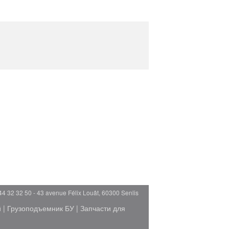
44 32 32 50 - 43 avenue Félix Louât, 60300 Senlis
й
|
Грузоподъемник БУ
|
Запчасти для