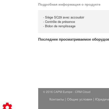
Подробная информация о продукте
- Siège SC29 avec accoudoir
- Contrôle de présence
- Bidon de remplissage
Последнее просматриваемое оборудо
© 2016 CAPM Europe
CRM Cloud
Контакты
|
Общие условия
|
Юридич