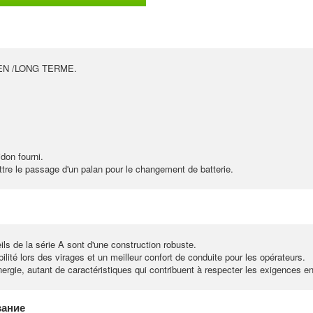
PDF
EN /LONG TERME.
don fourni.
ttre le passage d'un palan pour le changement de batterie.
ls de la série A sont d'une construction robuste.
lité lors des virages et un meilleur confort de conduite pour les opérateurs.
ergie, autant de caractéristiques qui contribuent à respecter les exigences e
вание