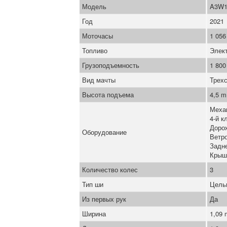
Модель
A3W1
Год
2021
Моточасы
1 056
Топливо
Элек
Грузоподъемность
1 800
Вид мачты
Трех
Высота подъема
4,5 m
Меха
4-й к
Доро
Оборудование
Ветро
Задн
Крыш
Количество колес
3
Тип ши
Цель
Из первых рук
Да
Ширина
1,09