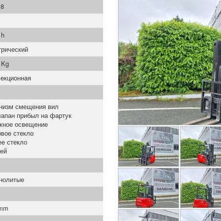
8
 h
трический
 Kg
секционная
низм смещения вил
лапан прибыл на фартук
жное освещение
вое стекло
ее стекло
ей
нолитые
 mm