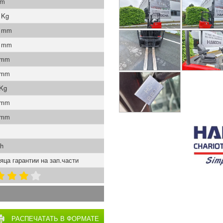
mm
 Kg
0 mm
5 mm
 mm
 mm
 Kg
 mm
 mm
Ah
яца гарантии на зап.части
РАСПЕЧАТАТЬ В ФОРМАТЕ