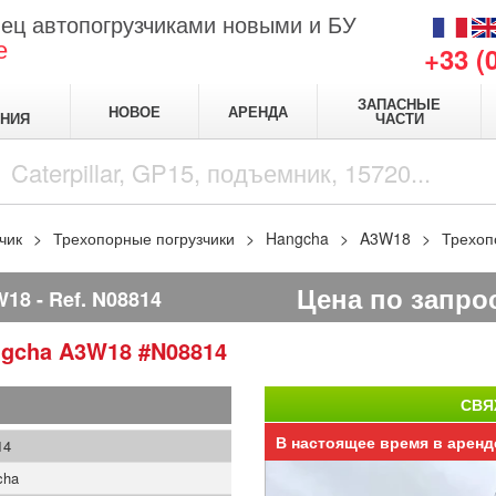
ец автопогрузчиками новыми и БУ
е
+33 (
ЗАПАСНЫЕ
НОВОЕ
АРЕНДА
НИЯ
ЧАСТИ
чик
Трехопорные погрузчики
Hangcha
A3W18
Трехоп
Цена по запро
W18
Ref.
N08814
ngcha
A3W18
#N08814
СВЯ
В настоящее время в аренд
14
cha