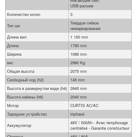
Мигающий свет
USB-разъем
Количество колес
3
Твёрдое гибкое
Тип ши
немаркирование
Длина вил
1 150 mm
Длина
1790 mm
Ширина
1086 mm
вес
2980 Kg
Общая высота
2075 mm
Свободный ход (h2)
145 mm
Высота в развернутом виде (h4)
3945 mm
Высота кабины (h6)
2040 mm
Мотор
CURTIS AC/AC
Зарядное устройство
triphasé
48V / 500Ah - Avec remplissage
Аккумулятор
centralisé - Garantie constructeur
Chargeur
48V / 80A