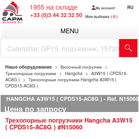
1955
на складе
RU
My account
+33 (0)3 44 32 32 50
Моя выборка
0
MENU
Наше оборудование
Вилочный погрузчик
Трехопорные погрузчики
Hangcha
A3W15 ( CPDS15-
AC8G )
Трехопорные погрузчики Hangcha A3W15 (
CPDS15-AC8G )
HANGCHA A3W15 ( CPDS15-AC8G )
Ref.
N15060
Цена по запросу
Трехопорные погрузчики
Hangcha
A3W15
( CPDS15-AC8G )
#N15060