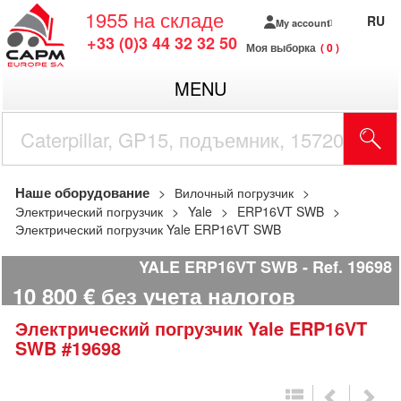
1955
на складе
RU
My account
+33 (0)3 44 32 32 50
Моя выборка
0
MENU
Наше оборудование
Вилочный погрузчик
Электрический погрузчик
Yale
ERP16VT SWB
Электрический погрузчик Yale ERP16VT SWB
YALE ERP16VT SWB
Ref.
19698
10 800
€
без учета налогов
Электрический погрузчик
Yale
ERP16VT
SWB
#19698