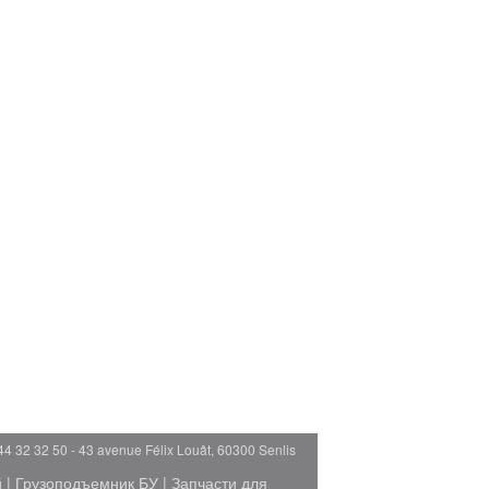
44 32 32 50 - 43 avenue Félix Louât, 60300 Senlis
й
|
Грузоподъемник БУ
|
Запчасти для