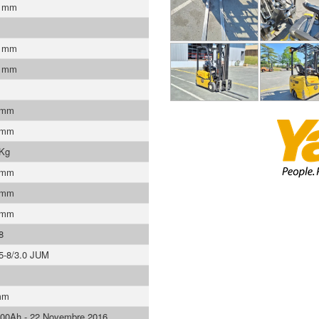
0 mm
0 mm
0 mm
 mm
 mm
 Kg
 mm
 mm
 mm
8
5-8/3.0 JUM
mm
00Ah - 22 Novembre 2016