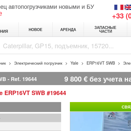
ец автопогрузчиками новыми и БУ
е
+33 (
ЗАПАСНЫЕ
НОВОЕ
АРЕНДА
НИЯ
ЧАСТИ
чик
Электрический погрузчик
Yale
ERP16VT SWB
Эле
9 800
€
без учета н
WB
Ref.
19644
le
ERP16VT SWB
#19644
СВЯ
4