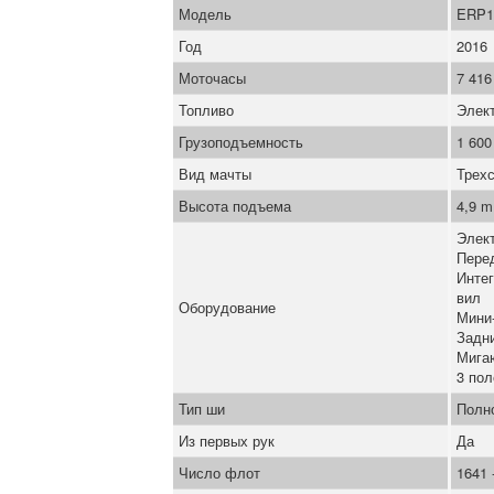
Модель
ERP1
Год
2016
Моточасы
7 416
Топливо
Элек
Грузоподъемность
1 600
Вид мачты
Трех
Высота подъема
4,9 m
Элек
Пере
Инте
вил
Оборудование
Мини
Задн
Мига
3 пол
Тип ши
Полн
Из первых рук
Да
Число флот
1641 