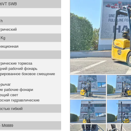
6VT SWB
 h
трический
 Kg
секционная
трические тормоза
дний рабочий фонарь
грированное боковое смещение
-рычаг
ие рабочие фонари
ющий свет
осная гидравлические
остью гибкий
- M6889