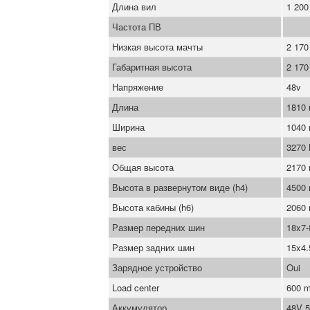
Длина вил
1 20
Частота ПВ
Низкая высота мачты
2 17
Габаритная высота
2 17
Напряжение
48v
Длина
1810
Ширина
1040
вес
3270
Общая высота
2170
Высота в развернутом виде (h4)
4500
Высота кабины (h6)
2060
Размер передних шин
18x7-
Размер задних шин
15x4.
Зарядное устройство
Oui
Load center
600 
Аккумулятор
48V 5