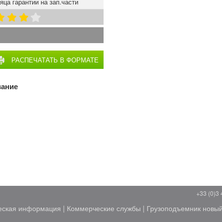
яца гарантии на зап.части
РАСПЕЧАТАТЬ В ФОРМАТЕ
PDF
вание
+33 (0)3 
еская информация
|
Коммерческие службы
|
Грузоподъемник новы