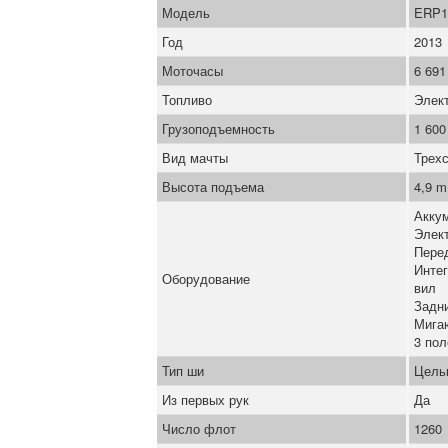
Модель
ERP1
Год
2013
Моточасы
6 691
Топливо
Элек
Грузоподъемность
1 600
Вид мачты
Трех
Высота подъема
4,9 m
Акку
Элек
Пере
Инте
Оборудование
вил
Задн
Мига
3 пол
Тип ши
Цель
Из первых рук
Да
Число флот
1260