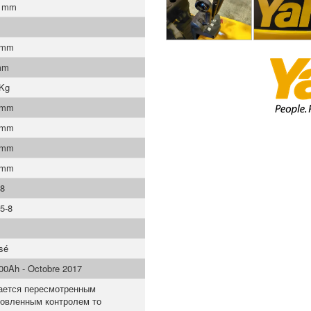
0 mm
 mm
mm
 Kg
 mm
 mm
 mm
 mm
-8
5-8
asé
00Ah - Octobre 2017
ается пересмотренным
новленным контролем то