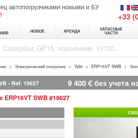
ец автопогрузчиками новыми и БУ
е
+33 (
ЗАПАСНЫЕ
НОВОЕ
АРЕНДА
НИЯ
ЧАСТИ
чик
Электрический погрузчик
Yale
ERP16VT SWB
Эле
9 400
€
без учета н
WB
Ref.
19627
le
ERP16VT SWB
#19627
СВЯ
7