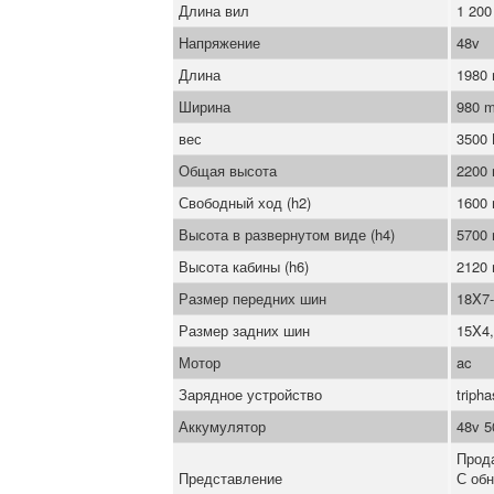
Длина вил
1 20
Напряжение
48v
Длина
1980
Ширина
980 
вес
3500
Общая высота
2200
Свободный ход (h2)
1600
Высота в развернутом виде (h4)
5700
Высота кабины (h6)
2120
Размер передних шин
18X7
Размер задних шин
15X4,
Мотор
ac
Зарядное устройство
triph
Аккумулятор
48v 5
Прод
Представление
С об