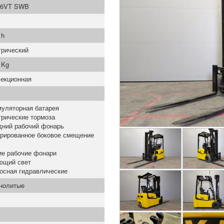
6VT SWB
 h
трический
 Kg
секционная
муляторная батарея
трические тормоза
дний рабочий фонарь
грированное боковое смещение
ие рабочие фонари
ющий свет
осная гидравлические
нолитые