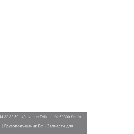
44 32 32 50 - 43 avenue Félix Louât, 60300 Senlis
й
|
Грузоподъемник БУ
|
Запчасти для