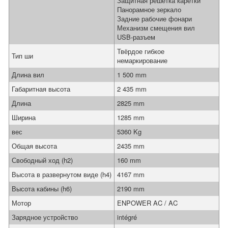
Защитная решетка каретки
Панорамное зеркало
Задние рабочие фонари
Механизм смещения вил
USB-разъем
Твёрдое гибкое
Тип ши
немаркирование
Длина вил
1 500 mm
Габаритная высота
2 435 mm
Длина
2825 mm
Ширина
1285 mm
вес
5360 Kg
Общая высота
2435 mm
Свободный ход (h2)
160 mm
Высота в развернутом виде (h4)
4167 mm
Высота кабины (h6)
2190 mm
Мотор
ENPOWER AC / AC
Зарядное устройство
intégré