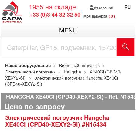
1955
на складе
RU
My account
+33 (0)3 44 32 32 50
Моя выборка
0
MENU
Наше оборудование
Вилочный погрузчик
Электрический погрузчик
Hangcha
XE40Ci (CPD40-
XEXY2-SI)
Электрический погрузчик Hangcha XE40Ci
(CPD40-XEXY2-SI)
HANGCHA XE40CI (CPD40-XEXY2-SI)
Ref.
N1543
Цена по запросу
Электрический погрузчик
Hangcha
XE40Ci (CPD40-XEXY2-SI)
#N15434