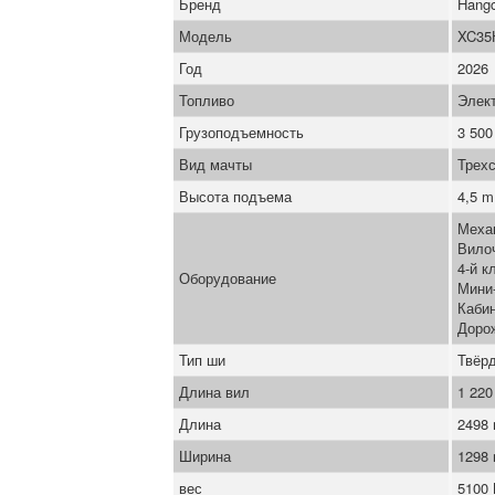
Бренд
Hang
Модель
XC35H
Год
2026
Топливо
Элек
Грузоподъемность
3 500
Вид мачты
Трех
Высота подъема
4,5 m
Меха
Вило
4-й к
Оборудование
Мини
Каби
Доро
Тип ши
Твёрд
Длина вил
1 22
Длина
2498
Ширина
1298
вес
5100