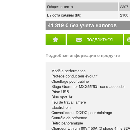
Общая высота
2307
Высота кабины (h6)
2100
41 319
€
без учета налогов
ПОДЕЛИТЬСЯ
Подробная информация о продукте
Modèle performance
Protège conducteur évolutif
Chauffage pour cabine
Siège Grammer MSG65/531 sans accoudoir
Prise USB
Blue spot Ar
Feu de travail arrière
Electrofrein
Convertisseur DC/DC pour éclairage
Contrôle de présence
Rétro panoramique
Chargeur Lithium 80V/150A (3 phasé 4 fils 32A