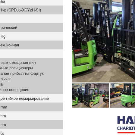
cha
i-2 (CPD35-XCY2H-SI)
трический
 Kg
секционная
низм смещения вил
чные позиционеры
лапан прибыл на фартук
-рычаг
на
жное освещение
ое гибкое немаркирование
0 mm
 mm
 mm
 Kg