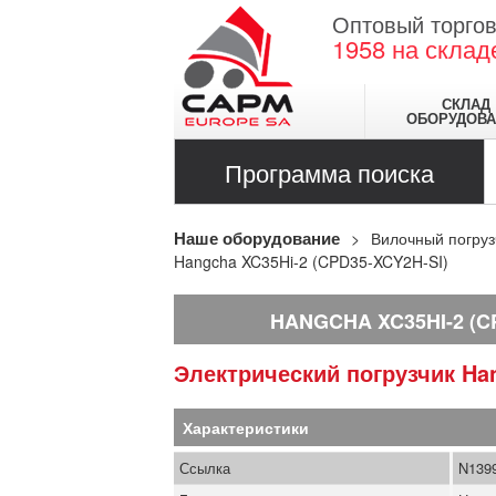
Оптовый торгов
1958
на склад
СКЛАД
ОБОРУДОВА
Программа поиска
Наше оборудование
Вилочный погруз
Hangcha XC35Hi-2 (CPD35-XCY2H-SI)
HANGCHA XC35HI-2 (C
Электрический погрузчик
Ha
Характеристики
Ссылка
N139