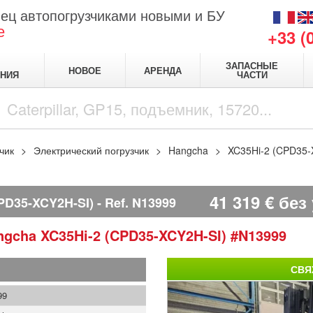
ец автопогрузчиками новыми и БУ
е
+33 (
ЗАПАСНЫЕ
НОВОЕ
АРЕНДА
НИЯ
ЧАСТИ
чик
Электрический погрузчик
Hangcha
XC35Hi-2 (CPD35-
41 319
€
без
PD35-XCY2H-SI)
Ref.
N13999
ngcha
XC35Hi-2 (CPD35-XCY2H-SI)
#N13999
СВЯ
99