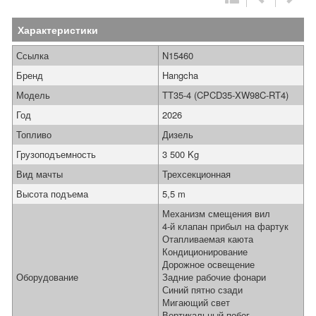
Характеристики
Ссылка
N15460
Бренд
Hangcha
Модель
TT35-4 (CPCD35-XW98C-RT4)
Год
2026
Топливо
Дизель
Грузоподъемность
3 500 Kg
Вид мачты
Трехсекционная
Высота подъема
5,5 m
Механизм смещения вил
4-й клапан прибыл на фартук
Отапливаемая каюта
Кондиционирование
Дорожное освещение
Оборудование
Задние рабочие фонари
Синий пятно сзади
Мигающий свет
Вертикальный побег