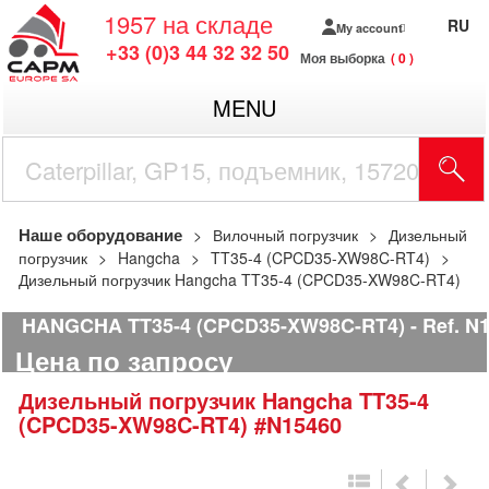
1957
на складе
RU
My account
+33 (0)3 44 32 32 50
Моя выборка
0
MENU
Наше оборудование
Вилочный погрузчик
Дизельный
погрузчик
Hangcha
TT35-4 (CPCD35-XW98C-RT4)
Дизельный погрузчик Hangcha TT35-4 (CPCD35-XW98C-RT4)
HANGCHA TT35-4 (CPCD35-XW98C-RT4)
Ref.
N1
Цена по запросу
Дизельный погрузчик
Hangcha
TT35-4
(CPCD35-XW98C-RT4)
#N15460