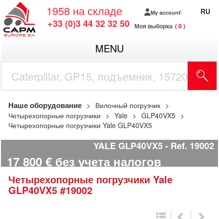
1958
на складе
RU
My account
+33 (0)3 44 32 32 50
Моя выборка
0
MENU
Наше оборудование
Вилочный погрузчик
Четырехопорные погрузчики
Yale
GLP40VX5
Четырехопорные погрузчики Yale GLP40VX5
YALE GLP40VX5
Ref.
19002
17 800
€
без учета налогов
Четырехопорные погрузчики
Yale
GLP40VX5
#19002