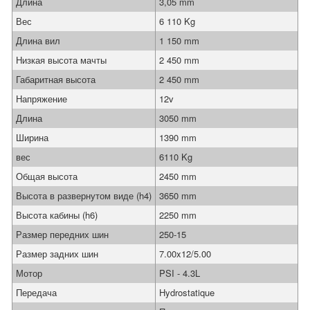
Длина
3,05 mm
Вес
6 110 Kg
Длина вил
1 150 mm
Низкая высота мачты
2 450 mm
Габаритная высота
2 450 mm
Напряжение
12v
Длина
3050 mm
Ширина
1390 mm
вес
6110 Kg
Общая высота
2450 mm
Высота в развернутом виде (h4)
3650 mm
Высота кабины (h6)
2250 mm
Размер передних шин
250-15
Размер задних шин
7.00x12/5.00
Мотор
PSI - 4.3L
Передача
Hydrostatique