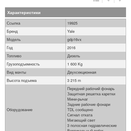
Характеристики
Ссылка
19925
Бренд
Yale
Модель
gdp16vx
Год
2016
Топливо
Дизель
Грузоподъемность
1 600 Kg
Вид мачты
Двухсекционная
Высота подъема
3 215 m
Передний рабочий фонарь
Защитная решетка каретки
Мини-рычаг
Задние рабочие фонари
Оборудование
TDL сообщено
Сигнал отката
Мигающий свет
3 полосная гидравлические
Вертикальный побег