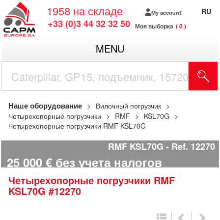
1958
на складе
RU
My account
+33 (0)3 44 32 32 50
Моя выборка
0
MENU
Наше оборудование
Вилочный погрузчик
Четырехопорные погрузчики
RMF
KSL70G
Четырехопорные погрузчики RMF KSL70G
RMF KSL70G
Ref.
12270
25 000
€
без учета налогов
Четырехопорные погрузчики
RMF
KSL70G
#12270