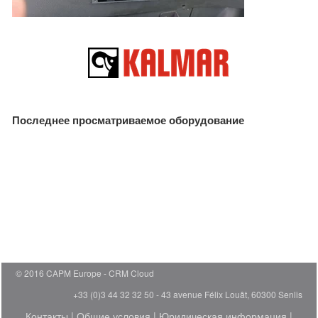
Последнее просматриваемое оборудование
© 2016 CAPM Europe
CRM Cloud
+33 (0)3 44 32 32 50 - 43 avenue Félix Louât, 60300 Senlis
Контакты
|
Общие условия
|
Юридическая информация
|