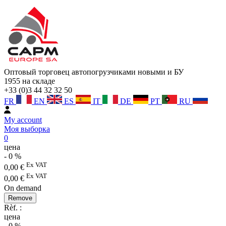
Оптовый торговец автопогрузчиками новыми и БУ
1955
на складе
+33 (0)3 44 32 32 50
FR
EN
ES
IT
DE
PT
RU
My account
Моя выборка
0
цена
-
0
%
Ex VAT
0,00
€
Ex VAT
0,00
€
On demand
Remove
Rèf. :
цена
-
0
%