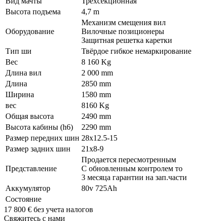
Вид мачты
Трехсекционная
Высота подъема
4,7 m
Механизм смещения вил
Оборудование
Вилочные позиционеры
Защитная решетка каретки
Тип ши
Твёрдое гибкое немаркирование
Вес
8 160 Kg
Длина вил
2 000 mm
Длина
2850 mm
Ширина
1580 mm
вес
8160 Kg
Общая высота
2490 mm
Высота кабины (h6)
2290 mm
Размер передних шин
28x12.5-15
Размер задних шин
21x8-9
Продается пересмотренным
Представление
С обновленным контролем то
3 месяца гарантии на зап.части
Аккумулятор
80v 725Ah
Состояние
17 800
€
без учета налогов
Свяжитесь с нами