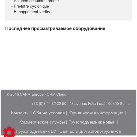
- Poignée de klaxon arrière
- Pré-filtre cyclonique
- Echappement vertical
Последнее просматриваемое оборудование
© 2016 CAPM Europe
CRM Cloud
+33 (0)3 44 32 32 50 - 43 avenue Félix Louât, 60300 Senlis
Контакты
|
Общие условия
|
Юридическая информация
|
Коммерческие службы
|
Грузоподъемник новый
|
Грузоподъемник БУ
|
Запчасти для автопогрузчиков