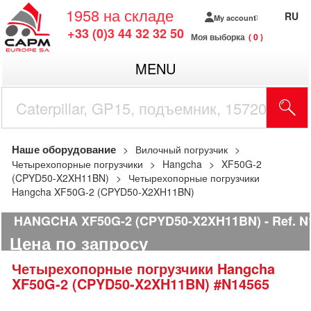
1958
на складе
RU
My account
+33 (0)3 44 32 32 50
Моя выборка
0
MENU
Наше оборудование
Вилочный погрузчик
Четырехопорные погрузчики
Hangcha
XF50G-2
(CPYD50-X2XH11BN)
Четырехопорные погрузчики
Hangcha XF50G-2 (CPYD50-X2XH11BN)
HANGCHA XF50G-2 (CPYD50-X2XH11BN)
Ref.
N
Цена по запросу
Четырехопорные погрузчики
Hangcha
XF50G-2 (CPYD50-X2XH11BN)
#N14565