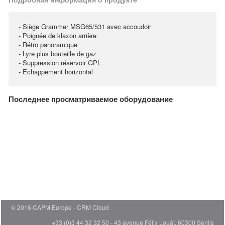
- Siège Grammer MSG65/531 avec accoudoir
- Poignée de klaxon arrière
- Rétro panoramique
- Lyre plus bouteille de gaz
- Suppression réservoir GPL
- Echappement horizontal
Последнее просматриваемое оборудование
© 2016 CAPM Europe
CRM Cloud
+33 (0)3 44 32 32 50 - 43 avenue Félix Louât, 60300 Senlis