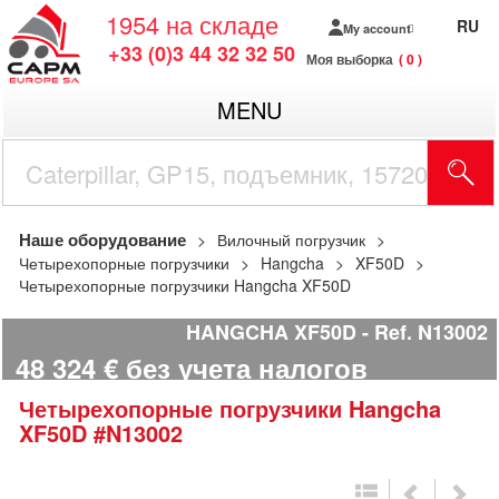
1954
на складе
RU
My account
+33 (0)3 44 32 32 50
Моя выборка
0
MENU
Наше оборудование
Вилочный погрузчик
Четырехопорные погрузчики
Hangcha
XF50D
Четырехопорные погрузчики Hangcha XF50D
HANGCHA XF50D
Ref.
N13002
48 324
€
без учета налогов
Четырехопорные погрузчики
Hangcha
XF50D
#N13002