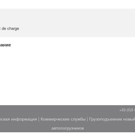
t de charge
вание
+33 (0)3 
еская информация
|
Коммерческие службы
|
Грузоподъемник новы
автопогрузчиков