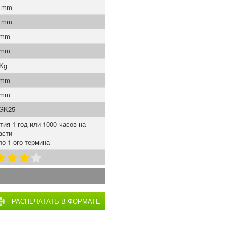
0 mm
5 mm
 mm
 mm
 Kg
 mm
 mm
GK25
тия 1 год или 1000 часов на
асти
о 1-ого термина
РАСПЕЧАТАТЬ В ФОРМАТЕ
PDF