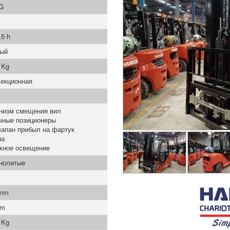
G
,5 h
вый
 Kg
секционная
низм смещения вил
чные позиционеры
лапан прибыл на фартук
на
жное освещение
нолитые
 mm
mm
 Kg