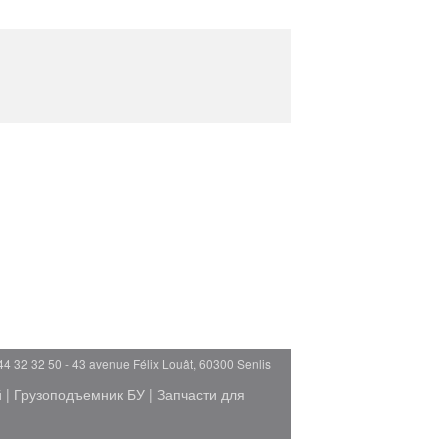
44 32 32 50 - 43 avenue Félix Louât, 60300 Senlis
й
|
Грузоподъемник БУ
|
Запчасти для