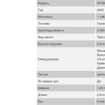
Модель
XF35
Год
2023
Моточасы
1 186
Топливо
Газо
Грузоподъемность
3 500
Вид мачты
Трех
Высота подъема
5,5 m
Меха
Вило
Оборудование
4-й к
Каби
Доро
Тип ши
Цель
Из первых рук
Да
Ширина
1,23
Длина
2,8 
Вес
5 245