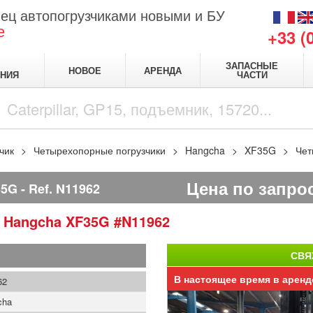
ец автопогрузчиками новыми и БУ
е
+33 (
ЗАПАСНЫЕ
НОВОЕ
АРЕНДА
НИЯ
ЧАСТИ
чик
Четырехопорные погрузчики
Hangcha
XF35G
Чет
Цена по запро
35G
Ref.
N11962
и
Hangcha
XF35G
#N11962
СВЯ
В настоящее время в аренд
62
cha