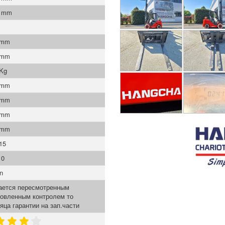
0 mm
 mm
 mm
 Kg
 mm
 mm
 mm
 mm
15
10
n
ается пересмотренным
новленным контролем то
яца гарантии на зап.части