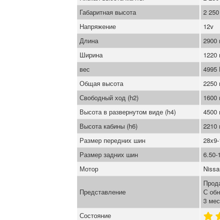
Габаритная высота
2 25
Напряжение
12v
Длина
2900
Ширина
1220
вес
4995
Общая высота
2250
Свободный ход (h2)
1600
Высота в развернутом виде (h4)
4500
Высота кабины (h6)
2210
Размер передних шин
28x9-
Размер задних шин
6.50-
Мотор
Nissa
Прод
Представление
С об
3 мес
Состояние