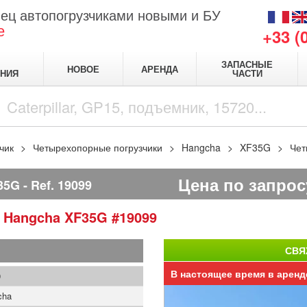
ец автопогрузчиками новыми и БУ
е
+33 (
ЗАПАСНЫЕ
НОВОЕ
АРЕНДА
НИЯ
ЧАСТИ
чик
Четырехопорные погрузчики
Hangcha
XF35G
Чет
Цена по запрос
35G
Ref.
19099
и
Hangcha
XF35G
#19099
СВЯ
В настоящее время в аренд
9
cha