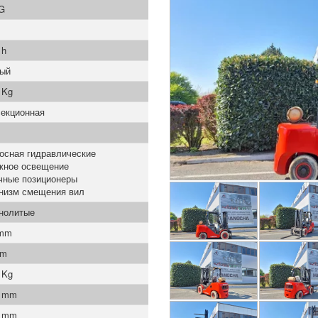
G
 h
вый
 Kg
секционная
осная гидравлические
жное освещение
чные позиционеры
низм смещения вил
нолитые
 mm
mm
 Kg
0 mm
0 mm