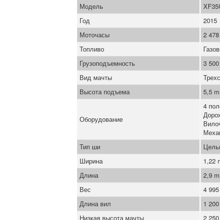
Модель
XF35
Год
2015
Моточасы
2 478
Топливо
Газо
Грузоподъемность
3 500
Вид мачты
Трех
Высота подъема
5,5 m
4 пол
Доро
Оборудование
Вило
Меха
Тип ши
Цель
Ширина
1,22
Длина
2,9 
Вес
4 995
Длина вил
1 20
Низкая высота мачты
2 25