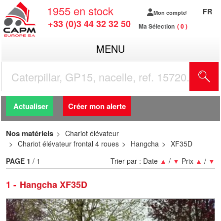
1955
en stock
FR
Mon compte
+33 (0)3 44 32 32 50
Ma Sélection
0
MENU
R
Actualiser
Créer mon alerte
Nos matériels
Chariot élévateur
Chariot élévateur frontal 4 roues
Hangcha
XF35D
PAGE
1
/ 1
Trier par :
Date
▲
/
▼
Prix
▲
/
▼
1
Hangcha XF35D