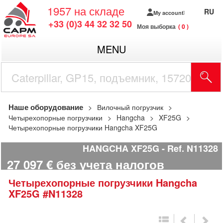
1957
на складе
RU
My account
+33 (0)3 44 32 32 50
Моя выборка
0
MENU
Наше оборудование
Вилочный погрузчик
Четырехопорные погрузчики
Hangcha
XF25G
Четырехопорные погрузчики Hangcha XF25G
HANGCHA XF25G
Ref.
N11328
27 097
€
без учета налогов
Четырехопорные погрузчики
Hangcha
XF25G
#N11328